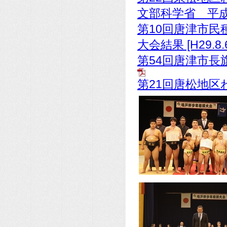
文部科学省 平成
第10回唐津市民
大会結果 [H29.8
第54回唐津市長旗
第21回唐松地区わ