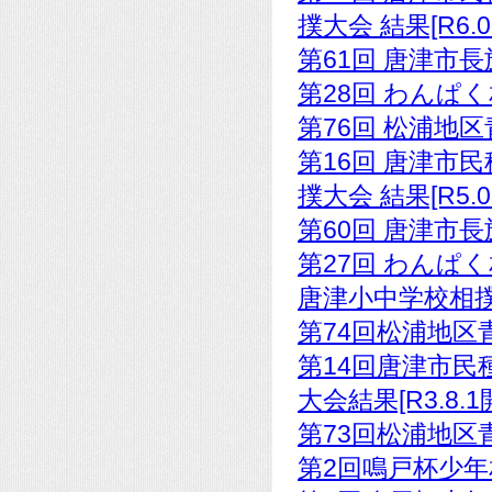
撲大会 結果[R6.0
第61回 唐津市長
第28回 わんぱく相
第76回 松浦地区青
第16回 唐津市
撲大会 結果[R5.0
第60回 唐津市長
第27回 わんぱく相
唐津小中学校相撲大
第74回松浦地区青
第14回唐津市民
大会結果[R3.8.
第73回松浦地区青
第2回鳴戸杯少年相