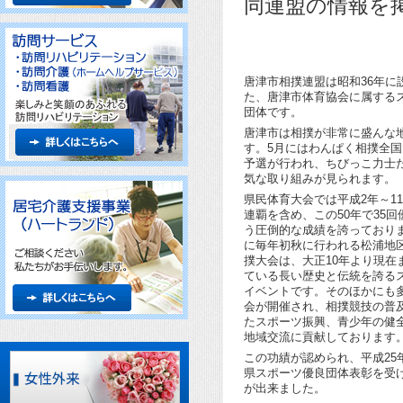
同連盟の情報を
唐津市相撲連盟は昭和36年に
た、唐津市体育協会に属する
団体です。
唐津市は相撲が非常に盛んな
す。5月にはわんぱく相撲全
予選が行われ、ちびっこ力士
気な取り組みが見られます。
県民体育大会では平成2年～11
連覇を含め、この50年で35回
う圧倒的な成績を誇っており
に毎年初秋に行われる松浦地
撲大会は、大正10年より現在
ている長い歴史と伝統を誇る
イベントです。そのほかにも
会が開催され、相撲競技の普
たスポーツ振興、青少年の健
地域交流に貢献しております
この功績が認められ、平成25
県スポーツ優良団体表彰を受
が出来ました。