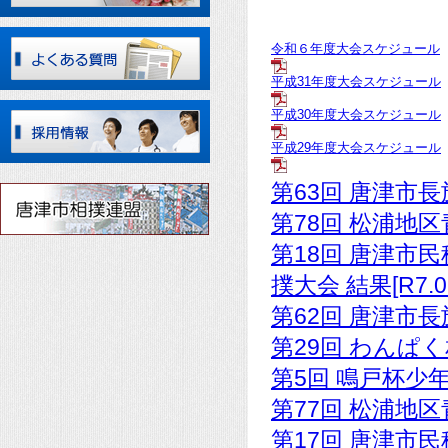
令和６年度大会スケジュール
平成31年度大会スケジュール
平成30年度大会スケジュール
平成29年度大会スケジュール
第63回 唐津市長
第78回 松浦地区青
第18回 唐津市
撲大会 結果[R7.0
第62回 唐津市長
第29回 わんぱく相
第5回 鳴戸杯少年相
第77回 松浦地区青
第17回 唐津市