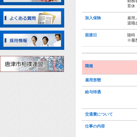
勤務
育休
加入保険
雇用
退職
面接日
随時
※履
職種
雇用形態
給与待遇
交通費について
仕事の内容