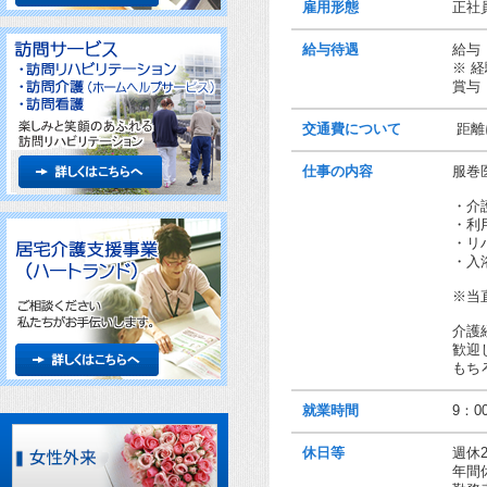
雇用形態
正社
給与待遇
給与 
※ 
賞与
交通費について
距離
仕事の内容
服巻
・介
・利
・リ
・入
※当直
介護
歓迎
もち
就業時間
9：0
休日等
週休
年間