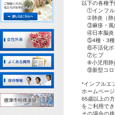
以下の各種予
①インフル
②肺炎（肺炎
③麻疹・風
④日本脳炎
⑤4種・3種
⑥不活化ポ
⑦ヒブ
⑧小児用肺
⑨新型コロ
*インフルエ
ホームページ
65歳以上の
をご利用でき
その場合の接