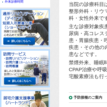
外来診療時間
当院の診療科目
整形外科・リウ
科・女性外来で
主な診療対象疾
尿病・高コレス
患・胃腸疾患・
疾患・その他の
患などです。
禁煙外来、睡眠
CPAP治療や呼
宅酸素療法も行
予防接種のご案内